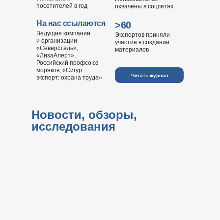
посетителей в год
охвачены в соцсетях
На нас ссылаются
>60
Ведущие компании
Экспертов приняли
и организации —
участие в создании
«Северсталь»,
материалов
«ЛизаАлерт»,
Российский профсоюз
моряков, «Сигур
Читать журнал
эксперт: охрана труда»
Новости, обзоры,
исследования
ПОДБОРКА МАТЕРИАЛОВ
Удалённое здравоохранение: что это и зачем нужно
предприятиям >
МИС для удалённых объектов: цифровизация там, где нет связи >