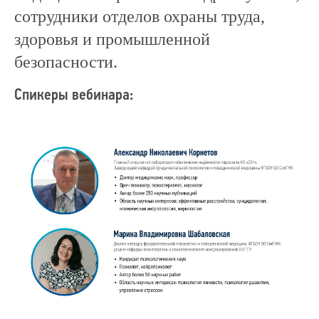
сотрудники отделов охраны труда,
здоровья и промышленной
info@remhc.org
безопасности.
+7 (3822) 995-400
Спикеры вебинара:
Экспертный состав
Об ассоциации
Направления
Руководство
работы
Блог
Конференция
Политика в отношении обработки данных
ИНН:7017419794
ОГРН: 1177000100067
Юридический адрес: 634050, Томская
обл., г. Томск, ул. Московский тракт, д. 23
© 2017–