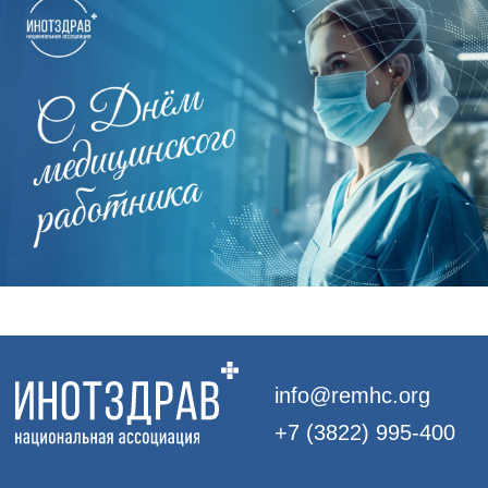
Блог
Конференция
Политика в отношении обработки данных
ИНН:7017419794
ОГРН: 1177000100067
Юридический адрес: 634050, Томская
обл., г. Томск, ул. Московский тракт, д. 23
© 2017–
2026