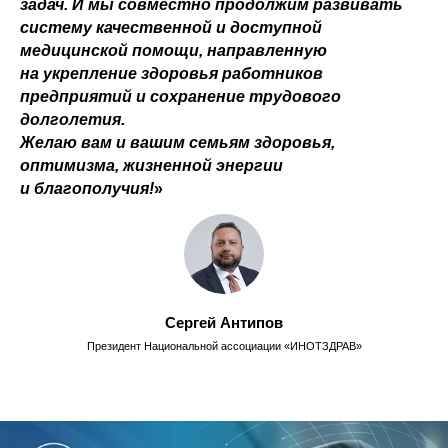
задач. И мы совместно продолжим развивать
систему качественной и доступной
медицинской помощи, направленную
на укрепление здоровья работников
предприятий и сохранение трудового
долголетия.
Желаю вам и вашим семьям здоровья,
оптимизма, жизненной энергии
и благополучия!
»
Сергей Антипов
info@remhc.org
+7 (3822) 995-400
Президент Национальной ассоциации «ИНОТЗДРАВ»
Экспертный состав
Об ассоциации
Направления
Руководство
работы