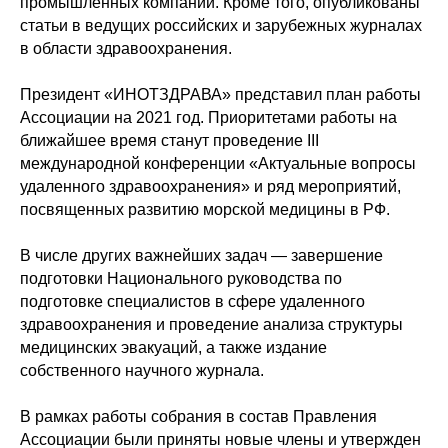
промышленных компаний. Кроме того, опубликованы
статьи в ведущих российских и зарубежных журналах
в области здравоохранения.
Президент «ИНОТЗДРАВА» представил план работы
Ассоциации на 2021 год. Приоритетами работы на
ближайшее время станут проведение III
международной конференции «Актуальные вопросы
удаленного здравоохранения» и ряд мероприятий,
посвященных развитию морской медицины в РФ.
В числе других важнейших задач — завершение
подготовки Национального руководства по
подготовке специалистов в сфере удаленного
info@remhc.org
здравоохранения и проведение анализа структуры
+7 (3822) 995-400
медицинских эвакуаций, а также издание
собственного научного журнала.
Экспертный состав
Об ассоциации
Направления
Руководство
В рамках работы собрания в состав Правления
работы
Ассоциации были приняты новые члены и утвержден
Блог
Конференция