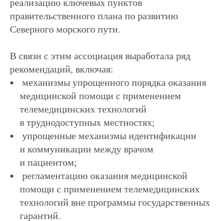
реализацию ключевых пунктов
правительственного плана по развитию
Северного морского пути.
В связи с этим ассоциация выработала ряд
рекомендаций, включая:
механизмы упрощенного порядка оказания
info@remhc.org
медицинской помощи с применением
+7 (3822) 995-400
телемедицинских технологий
в труднодоступных местностях;
Экспертный состав
Об ассоциации
упрощенные механизмы идентификации
Направления
Руководство
и коммуникации между врачом
работы
Блог
Конференция
и пациентом;
регламентацию оказания медицинской
помощи с применением телемедицинских
Политика в отношении обработки данных
технологий вне программы государственных
ИНН:7017419794
гарантий.