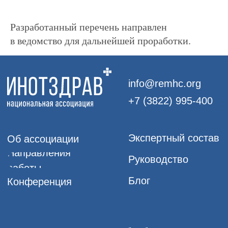
ОГРН: 1177000100067
Юридический адрес: 634050, Томская
Разработанный перечень направлен
обл., г. Томск, ул. Московский тракт, д. 23
в ведомство для дальнейшей проработки.
© 2017–
2026