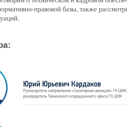
оговорим о техническом и кадровом обеспе
нормативно-правовой базы, также рассмот
уаций.
ра: