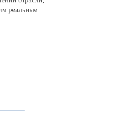
чении отрасли,
рим реальные