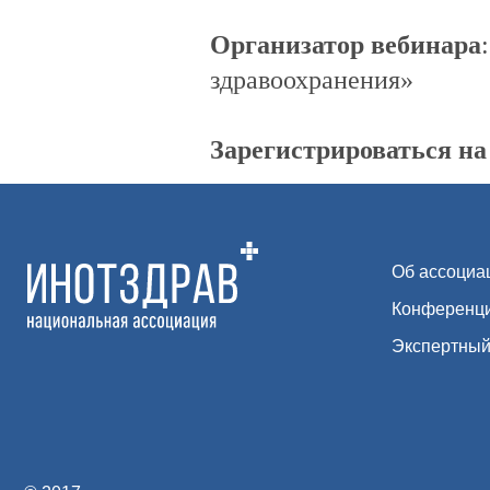
Конференция
Организатор вебинара
Экспертный соста
здравоохранения»
Зарегистрироваться н
© 2017–
2026