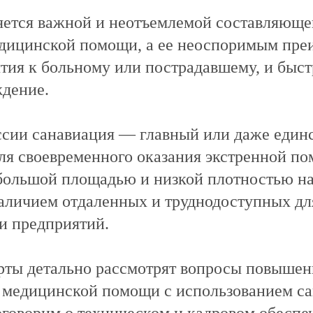
яется важной и неотъемлемой составляющ
едицинской помощи, а ее неоспоримым пр
ытия к больному или пострадавшему, и быст
ждение.
ссии санавиация — главный или даже един
я своевременного оказания экстренной по
 большой площадью и низкой плотностью на
наличием отдаленных и труднодоступных дл
 и предприятий.
рты детально рассмотрят вопросы повышен
 медицинской помощи с использованием с