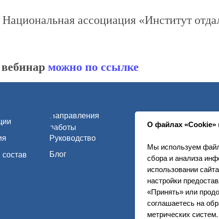
Руководство
ОГРН: 117
: Национальная ассоциация «Институт отда
Юридически
Блог
в
г. Томск, ул
info@remhc
а вебинар
можно по ссылке
Политика в
О файлах «Cookie» 
Мы используем файл
сбора и анализа инф
использовании сайта
настройки предоста
«Принять» или продо
соглашаетесь на обр
метрических систем.