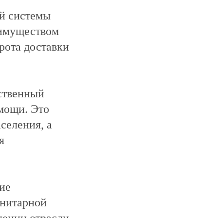
ей системы
еимуществом
рота доставки
ственный
мощи. Это
селения, а
я
ие
анитарной