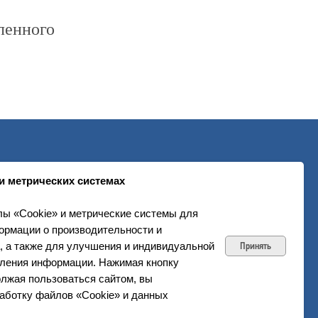
7000100067
ленного
й адрес: 634050, Томская обл.,
. Московский тракт, д. 23
.org
+7 (3822) 995-400
 отношении обработки данных
и метрических системах
ы «Cookie» и метрические системы для
ормации о производительности и
, а также для улучшения и индивидуальной
Принять
вления информации. Нажимая кнопку
лжая пользоваться сайтом, вы
аботку файлов «Cookie» и данных