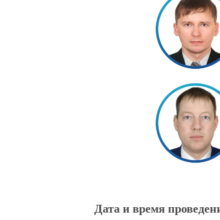
Дата и время проведен
Об ассоциации