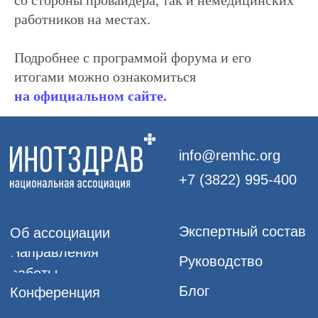
со стороны провайдера, так и немедицинских
ИНН:7017419794
работников на местах.
ОГРН: 1177000100067
Подробнее с программой форума и его
Юридический адрес: 634050, Томская
обл., г. Томск, ул. Московский тракт, д. 23
итогами можно ознакомиться
на официальном сайте.
© 2017–
2026