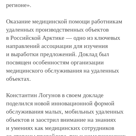
регионе».
Оказание медицинской помощи работникам
удаленных производственных объектов
в Российской Арктике — одно из ключевых
направлений ассоциации для изучения
и выработки предложений. Доклад был
посвящен особенностям организации
info@remhc.org
медицинского обслуживания на удаленных
+7 (3822) 995-400
объектах.
Экспертный состав
Об ассоциации
Константин Логунов в своем докладе
Направления
Руководство
поделился новой инновационной формой
работы
Блог
Конференция
обслуживания малых, мобильных удаленных
объектов и заострил внимание на знаниях
и умениях как медицинских сотрудников
Политика в отношении обработки данных