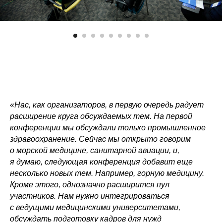
info@remhc.org
+7 (3822) 995-400
Экспертный состав
Об ассоциации
Направления
Руководство
работы
Блог
Конференция
«Нас, как организаторов, в первую очередь радует
расширение круга обсуждаемых тем. На первой
конференции мы обсуждали только промышленное
здравоохранение. Сейчас мы открыто говорим
Политика в отношении обработки данных
о морской медицине, санитарной авиации, и,
ИНН:7017419794
я думаю, следующая конференция добавит еще
несколько новых тем. Например, горную медицину.
ОГРН: 1177000100067
Кроме этого, однозначно расширится пул
Юридический адрес: 634050, Томская
участников. Нам нужно интегрироваться
обл., г. Томск, ул. Московский тракт, д. 23
с ведущими медицинскими университетами,
© 2017–
обсуждать подготовку кадров для нужд