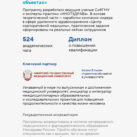
объектах»
Программу разработали ведущие ученые СибГМУ
и эксперты-практики «ИНОТЗДРАВа». В основе
теоретической части — наработки компании-лидера
в сфере удаленного здравоохранения «Центр
корпоративной медицины», практические задания
сформированы на реальных кейсах сотрудников.
524
Диплом
о повышении
академических
квалификации
часа
Ключевой партнер
более 8 тысяч
студентов
обучается
в университете
Узнаваемый в мире по выпускникам и достижениям
медицинский университет, инициатор и интегратор
междисциплинарных образовательных
и исследовательских проектов для повышения
продолжительности и качества жизни человека.
Государственная аккредитация
Программы аккредитованы в системе непрерывного
медицинского и фармацевтического образования
Минздрава России. Пройти обучение могут
специалисты как с высшим, так и со средним