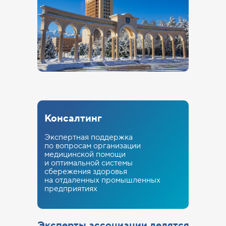
ИНН:7017419794
ОГРН: 1177000100067
Юридический адрес: 634050, Томская
обл., г. Томск, ул. Московский тракт, д. 23
© 2017–
2026
Консалтинг
Экспертная поддержка
по вопросам организации
медицинской помощи
и оптимальной системы
сбережения здоровья
на отдаленных промышленных
предприятиях
Эксперты ассоциации делятся