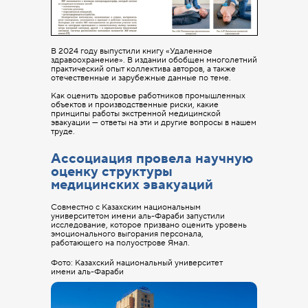
В 2024 году выпустили книгу «Удаленное
здравоохранение». В издании обобщен многолетний
практический опыт коллектива авторов, а также
отечественные и зарубежные данные по теме.
Как оценить здоровье работников промышленных
объектов и производственные риски, какие
принципы работы экстренной медицинской
эвакуации — ответы на эти и другие вопросы в нашем
труде.
info@remhc.org
+7 (3822) 995-400
Ассоциация провела научную
оценку структуры
медицинских эвакуаций
Экспертный состав
Об ассоциации
Совместно с Казахским национальным
Руководство
Направления работы
университетом имени аль-Фараби запустили
исследование, которое призвано оценить уровень
Блог
Конференция
эмоционального выгорания персонала,
работающего на полуострове Ямал.
Фото: Казахский национальный университет
имени аль-Фараби
Политика в отношении обработки данных