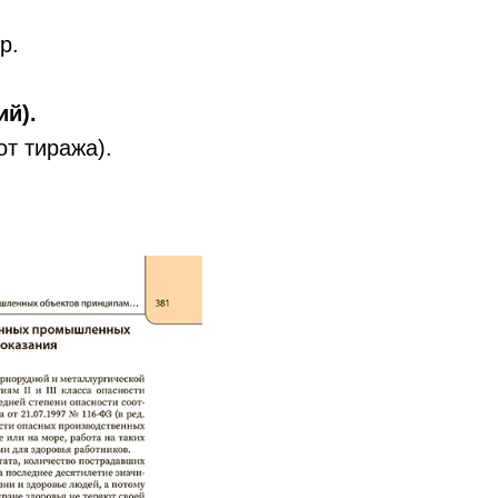
р.
й).
от тиража).