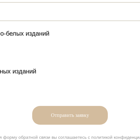
но-белых изданий
тных изданий
Направления
ИНН:70174
работы
Руководство
ОГРН: 117
Юридически
Блог
в
г. Томск, ул
info@remhc
Отправить заявку
Политика в
я форму обратной связи вы соглашаетесь с
политикой конфиденци