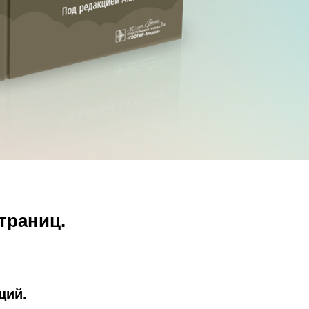
траниц.
ций.